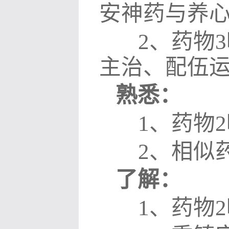
安神药与养
2
、药
物
3
主治、配伍
熟悉：
1
、
药物
2
2
、
相似
了解：
1
、药物
2