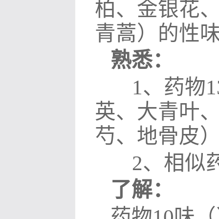
柏、金银花
青蒿）的性
熟悉：
1
、药物
1
英、大青叶
芍、地骨皮
2
、相似
了解：
药物
1
0
味（