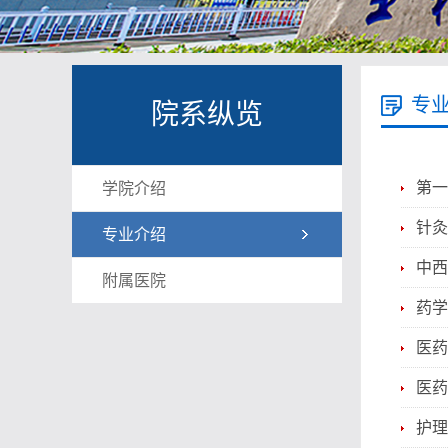
专
院系纵览
第一
学院介绍
针灸
专业介绍
中西
附属医院
药学
医药
医药
护理